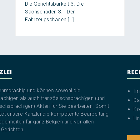
Die Gerichtsbarkeit 3. Die
Sachschäden 3.1 Der
Fahrzeugschaden […]
ZLEI
REC
ehrsprachig und können sowohl die
Im
achigen als auch französischsprachigen (und
Da
ischsprachigen) Akten für Sie bearbeiten. Somit
Ko
tet unsere Kanzlei die kompetente Bearbeitung
Li
egenheiten für ganz Belgien und vor allen
 Gerichten.