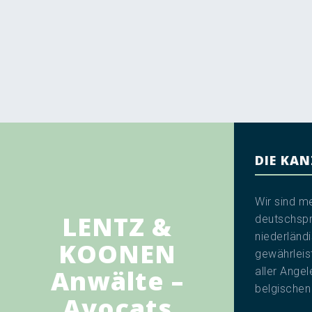
DIE KAN
Wir sind m
LENTZ &
deutschspr
niederländ
KOONEN
gewährleis
Anwälte –
aller Angel
belgischen
Avocats