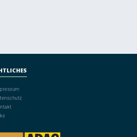
HTLICHES
pressum
tenschutz
ntakt
nks